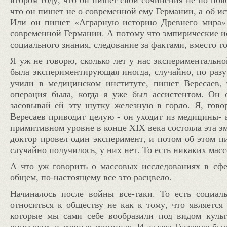
что он пишет не о современной ему Германии, а об и
Или он пишет «Аграрную историю Древнего мира» 
современной Германии. А потому что эмпирические ис
социального знания, следование за фактами, вместо т
Я уж не говорю, сколько лет у нас экспериментально
была экспериментирующая иногда, случайно, по разу
учили в медицинском институте, пишет Вересаев,
операция была, когда я уже был ассистентом. Он о
засовывай ей эту шутку железную в горло. Я, говор
Вересаев приводит целую - он уходит из медицины- 
примитивном уровне в конце
XIX
века состояла эта 
доктор провел один эксперимент, и потом об этом пи
случайно получилось, у них нет. То есть никаких мас
А что уж говорить о массовых исследованиях в сфе
общем, по-настоящему все это расцвело.
Начиналось после войны все-таки. То есть социал
относиться к обществу не как к тому, что является
которые мы сами себе вообразили под видом культ
описывать в точных терминах. И задача Гуссерля был