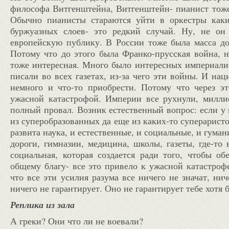
философа Витгенштейна, Витгенштейн- пианист тоже 
Обычно пианисты стараются уйти в оркестры каки
буржуазных слоев- это редкий случай. Ну, не он
европейскую публику. В России тоже была масса доб
Потому что до этого была Франко-прусская война, н
тоже интересная. Много было интересных империалис
писали во всех газетах, из-за чего эти войны. И на
немного и что-то приобрести. Потому что через эт
ужасной катастрофой. Империи все рухнули, милли
полный провал. Возник естественный вопрос: если у н
из суперобразованных да еще из каких-то суперарист
развита наука, и естественные, и социальные, и гум
дороги, гимназии, медицина, школы, газеты, где-то
социальная, которая создается ради того, чтобы о
общему благу- все это привело к ужасной катастрофе
что все эти усилия разума все ничего не значат, ни
ничего не гарантирует. Оно не гарантирует тебе хотя
Реплика из зала
А греки?
Они что ли не воевали?