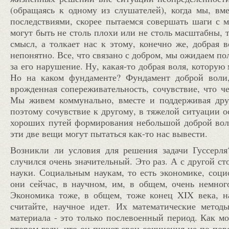
(обращаясь к одному из слушателей), когда мы, вм
последствиями, скорее пытаемся совершать шаги с м
могут быть не столь плохи или не столь масштабны, 
смысл, а толкает нас к этому, конечно же, добрая в
непонятно. Все, что связано с добром, мы ожидаем по
за его нарушение. Ну, какая-то добрая воля, котору
Но на каком фундаменте? Фундамент доброй воли,
врожденная сопереживательность, сочувствие, что ч
Мы живем коммунально, вместе и поддерживая друг
поэтому сочувствие к другому, в тяжелой ситуации о
хороших путей формирования небольшой доброй воли.
эти две вещи могут пытаться как-то нас вывести.
Возникли ли условия для решения задачи Гуссерл
случился очень значительный. Это раз. А с другой с
науки. Социальным наукам, то есть экономике, соци
они сейчас, в научном, им, в общем, очень немног
Экономика тоже, в общем, тоже конец
XIX
века, 
считайте, научное идет. Их математические метод
материала - это только послевоенный период. Как мо
втором году, что он пишет свои сочинения не по пов