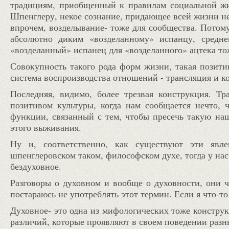
традициям, приобщенный к правилам социальной жи
Шпенглеру, некое сознание, придающее всей жизни н
впрочем, возделывание- тоже для сообщества. Потому
абсолютно диким «возделанному» испанцу,
средне
«возделанный» испанец для «возделанного» ацтека то
Совокупность такого рода форм жизни, такая позитив
система воспроизводства отношений - трансляция и к
Последняя, видимо, более трезвая конструкция. Тр
позитивом культуры, когда нам сообщается нечто, 
функции, связанный с тем, чтобы пресечь такую наш
этого выживания.
Ну и, соответственно, как существуют эти явле
шпенглеровском таком, философском духе, тогда у нас 
бездуховное.
Разговоры о духовном и вообще о духовности, они ч
постараюсь не употреблять этот термин. Если я что-т
Духовное- это одна из мифологических тоже констру
различий, которые проявляют в своем поведении разн