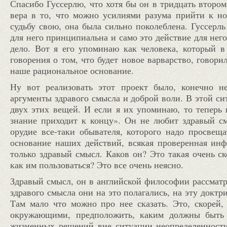
Спасибо Гуссерлю, что хотя бы он в тридцать втором
вера в то, что можно усилиями разума прийти к н
судьбу свою, она была сильно поколеблена. Гуссерль
для него принципиальна и само это действие для него
дело. Вот я его упоминаю как человека, который в
говорения о том, что будет новое варварство, говори
наше рациональное основание.
Ну вот реализовать этот проект было, конечно н
аргументы здравого смысла и доброй воли. В этой си
двух этих вещей. И если я их упоминаю, то теперь 
знание приходит к концу». Он не любит здравый см
орудие все-та
ки обывателя, которого надо просвеща
основание наших действий, всякая проверенная инфо
только здравый смысл. Каков он? Это такая очень ск
как им пользоваться? Это все очень неясно.
Здравый смысл, он в английской философии рассмат
здравого смысла они на это полагались, на эту доктр
Там мало что можно про нее сказать. Это, скорей,
окружающими, предположить, каким должн
ы быть
жизненных решений
вне ситуации неопределенност