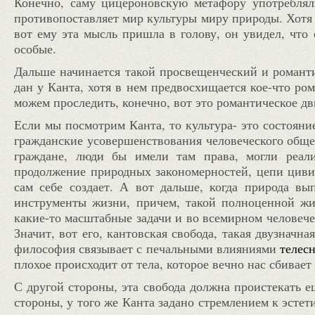
Конечно, саму цицероновскую метафору употреблял
противопоставляет мир культуры миру природы. Хотя 
вот ему эта мысль пришла в голову, он увидел, что 
особые.
Дальше начинается такой просвещенческий и романт
дан у Канта, хотя в нем предвосхищается кое-что ром
можем проследить, конечно, вот это романтическое д
Если мы посмотрим Канта, то культура- это состояние
гражданские усовершенствования человеческого общес
граждане, люди бы имели там права, могли реал
продолжение природных закономерностей, цепи циви
сам себе создает. А вот дальше, когда природа в
инструменты жизни, причем, такой полноценной жиз
какие-то масштабные задачи и во всемирном человече
Значит, вот его, кантовская свобода, такая двузначна
философия связывает с печальными влияниями
телес
плохое происходит от тела, которое вечно нас сбивает 
С другой стороны, эта свобода должна проистекать е
стороны, у того же Канта задано стремлением к эсте