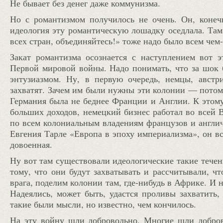
Не бывает без денег даже коммунизма.
Но с романтизмом получилось не очень. Он, конеч
идеология эту романтическую лошадку оседлала. Там
всех стран, объединяйтесь!» тоже надо было всем чем-
Закат романтизма осознается с наступлением вот э
Первой мировой войны. Надо понимать, что за шок 
энтузиазмом. Ну, в первую очередь, немцы, австр
захватят. Зачем им были нужны эти колонии — потом
Германия была не беднее Франции и Англии. К этому
больших доходов, немецкий бизнес работал во всей 
по всем колониальным владениям французов и англич
Евгения Тарле «Европа в эпоху империализма», он вс
довоенная.
Ну вот там существовали идеологические такие течения
тому, что они будут захватывать и рассчитывали, чт
врага, поделим колонии там, где-нибудь в Африке. И 
Надеялись, может быть, удастся проливы захватить,
такие были мысли, но известно, чем кончилось.
На эту войну шли добровольно. Многие шли доброво