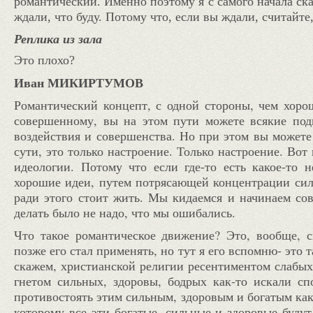
романтический. Именно поэтому я с самого начала сказ
ждали, что буду. Потому что, если вы ждали, считайте
Реплика из зала
Это плохо?
Иван МИКИРТУМОВ
Романтический концепт, с одной стороны, чем хоро
совершенному, вы на этом пути можете всякие под
воздействия и совершенства. Но при этом вы можете
сути, это только настроение. Только настроение. Во
идеологии. Потому что если где-то есть какое-то
хорошие идеи, путем потрясающей концентрации сил и
ради этого стоит жить. Мы кидаемся и начинаем сове
делать было не надо, что мы ошибались.
Что такое романтическое движение? Это, вообще, 
позже его стал применять, но тут я его вспомню- это
скажем, христианской религии ресентиментом слабых,
гнетом сильных, здоровы, бодрых как-то искали сп
противостоять этим сильным, здоровым и богатым как
которому все эти богатые, сильные и здоровые будут