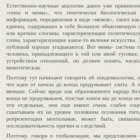
Естественно-научные аналогии давно уже привнесе
«гены и мемы», что генетически биологическая 
информация, передаваемая в виде «мемов», таких ка
единиц, содержащих в себе большую объясняющую си
или краткие слоганы, характеризующие политическую
слова, характеризующие какое-то явление искусства.
публикой хорошо угадываются. Вот мемы- система 
человека, принадлежащего к той или иной тусовке
устройством отношений, он должен понять, наско
мемотическая.
Поэтому тут начинают говорить об эпидемиологии, о 
что идеи от начала до конца продумывает элита. А э
меньше. Сейчас вроде как образованного народа бо
конца не продумываем, толстые книги мы до конца не
эти отдельные, они еще имеют очень слабое соц
схватываем их на уровне половины осознания тог
репрезентации ментальные, может быть, связанн
последовательность причин и следствий.
Поэтому, говоря о глобализации, мы представляем 