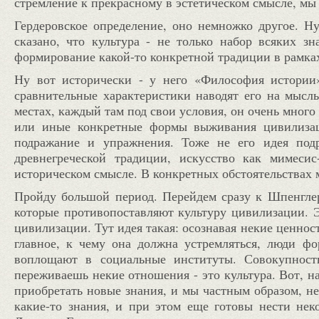
стремление к прекрасному в эстетическом смысле, мы 
Гердеровское определение, оно немножко другое. Ну
сказано, что культура - не только набор всяких з
формирование какой-то конкретной традиции в рамках
Ну вот исторически - у него «Философия истории
сравнительные характеристики наводят его на мысл
местах, каждый там под свои условия, он очень много
или иные конкретные формы выживания цивилизаци
подражание и упражнения. Тоже не его идея подр
древнегреческой традиции, искусство как мимеси
историческом смысле. В конкретных обстоятельствах 
Пройду большой период. Перейдем сразу к Шпенглер
которые противопоставляют культуру цивилизации. Э
цивилизации. Тут идея такая: осознавая некие ценност
главное, к чему она должна устремляться, люди 
воплощают в социальные институты. Совокупност
переживаешь некие отношения - это культура. Вот, н
приобретать новые знания, и мы частным образом, не
какие-то знания, и при этом еще готовы нести нек