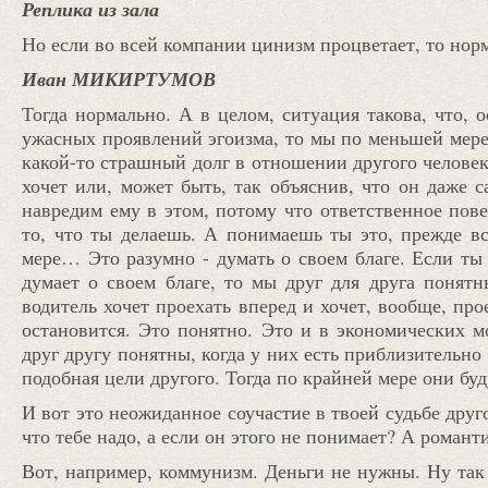
Реплика из зала
Но если во всей компании цинизм процветает, то нор
Иван МИКИРТУМОВ
Тогда нормально. А в целом, ситуация такова, что, 
ужасных проявлений эгоизма, то мы по меньшей мере 
какой-то страшный долг в отношении другого человека
хочет или, может быть, так объяснив, что он даже с
навредим ему в этом, потому что ответственное пов
то, что ты делаешь. А понимаешь ты это, прежде все
мере… Это разумно - думать о своем благе. Если ты
думает о своем благе, то мы друг для друга понятн
водитель хочет проехать вперед и хочет, вообще, пр
остановится. Это понятно. Это и в экономических мо
друг другу понятны, когда у них есть приблизительно 
подобная цели другого. Тогда по крайней мере они буд
И вот это неожиданное соучастие в твоей судьбе друго
что тебе надо, а если он этого не понимает? А роман
Вот, например, коммунизм. Деньги не нужны. Ну так 