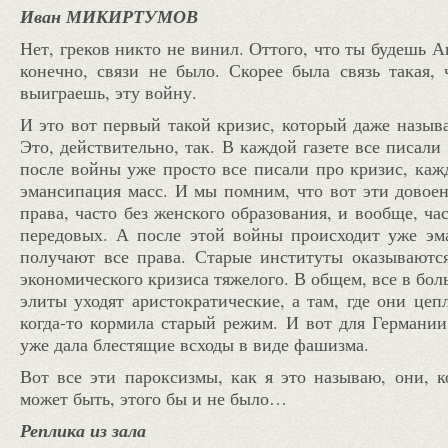
Иван МИКИРТУМОВ
Нет, греков никто не винил. Оттого, что ты будешь А
конечно, связи не было. Скорее была связь такая, 
выиграешь, эту войну.
И это вот первый такой кризис, который даже назыв
Это, действительно, так. В каждой газете все писал
после войны уже просто все писали про кризис, ка
эмансипация масс. И мы помним, что вот эти довоен
права, часто без женского образования, и вообще, ча
передовых. А после этой войны происходит уже эма
получают все права. Старые институты оказываютс
экономического кризиса тяжелого. В общем, все в бо
элиты уходят аристократические, а там, где они це
когда-то кормила старый режим. И вот для Германии 
уже дала блестящие всходы в виде фашизма.
Вот все эти пароксизмы, как я это называю, они, к
может быть, этого бы и не было…
Реплика из зала