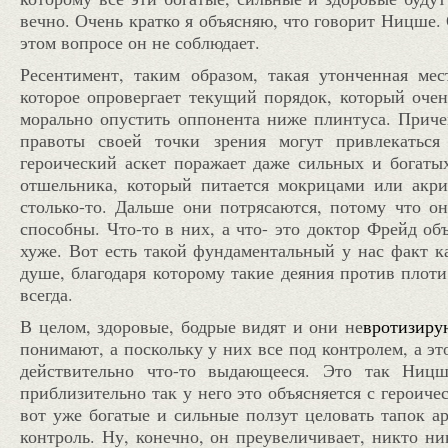
вечно. Очень кратко я объясняю, что говорит Ницше.
этом вопросе он не соблюдает.
Ресентимент, таким образом, такая утонченная мес
которое опровергает текущий порядок, который очен
морально опустить оппонента ниже плинтуса. Приче
правоты своей точки зрения могут привлекаться
героический аскет поражает даже сильных и богатых
отшельника, который питается мокрицами или акри
столько-то. Дальше они потрясаются, потому что о
способны. Что-то в них, а что- это доктор Фрейд об
хуже. Вот есть такой фундаментальный у нас факт к
душе, благодаря которому такие деяния против плот
всегда.
В целом, здоровые, бодрые видят и они не
вротизиру
понимают, а поскольку у них все под контролем, а э
действительно что-то выдающееся. Это так Ницш
приблизительно так у него это объясняется с героич
вот уже богатые и сильные ползут целовать тапок ар
контроль. Ну, конечно, он преувеличивает, никто ни