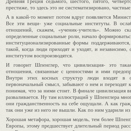
Древняя Греция седьмого, шестого, пятого, четвер
престиже, то здесь это не систематизировано, частны
А в какой-то момент потом вдруг появляется Министе
Все эти вещи- уже социальные институты. В осла
отношений, скажем, «ученик-учитель». Можно ска
определенные социальные роли, начало формироваться
институционализированные
формы поддерживаются, 
такой, когда люди приходят и уходят, и независимо,
институтом воспроизводятся.
И говорит Шпенглер, что цивилизация- это такая
отношения, связанные с ценностями и ими предопр
Внутри этих косных структур люди входят в от
первоначальный смысл, забывают о нем и переходят 
понимая, что за ними стоит. В финале цивилизация вы
разваливается. Ну там иллюстраций у Шпенглера много
они гражданственность на себе ощущали. А как граж
так они уже из него не вышли. Как по ним ударили из 
Хорошая метафора, хорошая модель, тем более Шпенгл
Европы, этому предшествует длительный период рассв