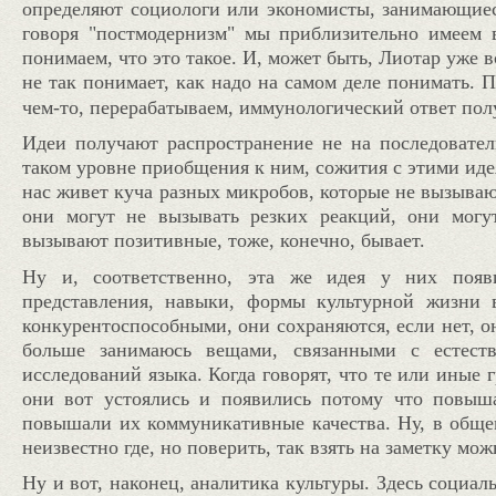
определяют социологи или экономисты, занимающие
говоря "
постмодернизм" мы приблизительно имеем в
понимаем, что это такое. И, может быть, Лиотар уже 
не так понимает, как надо на самом деле понимать. 
иммунологический
чем-то, перерабатываем,
ответ пол
Идеи получают распространение не на последователь
таком уровне приобщения к ним, сожития с этими идея
нас живет куча разных микробов, которые не вызываю
они могут не вызывать резких реакций, они мог
вызывают позитивные, тоже, конечно, бывает.
появ
Ну и, соответственно, эта же идея у них
представления, навыки, формы культурной жизни 
конкурентоспособными, они сохраняются, если нет, о
больше занимаюсь вещами, связанными с естес
исследований языка. Когда говорят, что те или иные 
они вот устоялись и появились потому что повыш
повышали их коммуникативные качества. Ну, в общем,
неизвестно где, но поверить, так взять на заметку мо
Ну и вот, наконец, аналитика культуры. Здесь социал