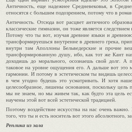
Античность, еще надежнее Средневековья, в Средне
относятся с большим подозрением, потому что в роман
Античность. Отсюда вот расцвет античного образов
классические гимназии, он тоже является следствием 
Потому что ты вот, изучая древние языки и древню
трансформируешься внутренне в древнего грека, прип
внутри там Аполлоны Бельведерские и прочие ве
трансформированную душу, ибо, как тот же Кант нам 
доходишь до морального, осознаешь свой долг. А п
таковое на уровне ощущения его. А дальше вот это м
гармонии. И потому в эстетическом ты видишь целесо
в чем угодно будешь это усматривать. И хотя наше
целесообразное, лишены основания, поскольку цель п
мы не знаем, но мы живем так, как будто эта цель е
научены этой вот всей эстетической традицией.
Поэтому воздействие искусства на нас очень важно. 
того, что ты и есть носитель вот этого абсолютного, 
Реплика из зала