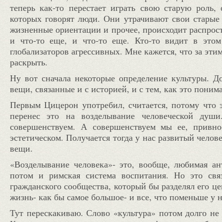
теперь как-то перестает играть свою старую роль, 
которых говорят люди. Они утрачивают свои старые
жизненные ориентации и прочее, происходит распрост
и что-то еще, и что-то еще. Кто-то видит в это
глобализаторов агрессивных. Мне кажется, что за этим
раскрыть.
Ну вот сначала некоторые определение культуры. Д
вещи, связанные и с историей, и с тем, как это поним
Первым Цицерон употребил, считается, потому что э
перенес это на возделывание человеческой душ
совершенствуем. А совершенствуем мы ее, привн
эстетическом. Получается тогда у нас развитый челов
вещи.
«Возделывание человека»- это, вообще, любимая ан
потом и римская система воспитания. Но это свя
гражданского сообщества, который бы разделял его ц
жизнь- как бы самое большое- и все, что поменьше у н
Тут перескакиваю. Слово «культура» потом долго не 