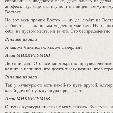
европейцы в двадцатом веке, даже близко не дела
апофеоз. Ну, еще мы научили китайцев коммунизму
Востоке.
Но вот весь прочий Восток — ну да, любят на Восток
любоваться, как он там медленно умирает. Ну, одног
себя, на пустом месте, ни за что. Это беспрецедентно.
Реплика из зала
А как же Чингисхан, как же Тамерлан?
Иван МИКИРТУМОВ
Детский сад! Это все многократно преувеличенные 
казнит, а напишут, что десять тысяч казнил, чтоб стр
Реплика из зала
Так у культуры-то есть какой-то путь другой, альт
какой другой путь культура предлагает?
Иван МИКИРТУМОВ
О путях культуры ничего не могу сказать. Культура- э
вот этот наш концепт, который романтический, котор