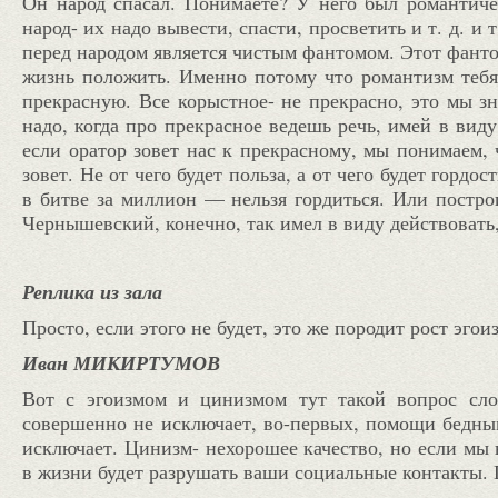
Он народ спасал. Понимаете? У него был романтиче
народ- их надо вывести, спасти, просветить и т. д. и
перед народом является чистым фантомом. Этот фантом
жизнь положить. Именно потому что романтизм теб
прекрасную. Все корыстное- не прекрасно, это мы зн
надо, когда про прекрасное ведешь речь, имей в вид
если оратор зовет нас к прекрасному, мы понимаем, 
зовет. Не от чего будет польза, а от чего будет гордо
в битве за миллион — нельзя гордиться. Или построи
Чернышевский, конечно, так имел в виду действовать, 
Реплика из зала
Просто, если этого не будет, это же породит рост эгои
Иван МИКИРТУМОВ
Вот с эгоизмом и цинизмом тут такой вопрос сл
совершенно не исключает, во-первых, помощи бедны
исключает. Цинизм- нехорошее качество, но если мы 
в жизни будет разрушать ваши социальные контакты.