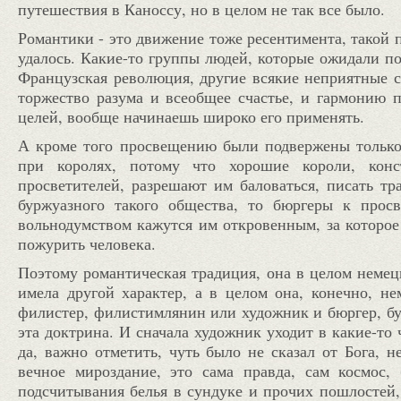
путешествия в Каноссу, но в целом не так все было.
Романтики - это движение тоже ресентимента, такой 
удалось. Какие-то группы людей, которые ожидали п
Французская революция, другие всякие неприятные с
торжество разума и всеобщее счастье, и гармонию п
целей, вообще начинаешь широко его применять.
А кроме того просвещению были подвержены только
при королях, потому что хорошие короли, конс
просветителей, разрешают им баловаться, писать тра
буржуазного такого общества, то бюргеры к прос
вольнодумством кажутся им откровенным, за которое 
пожурить человека.
Поэтому романтическая традиция, она в целом немецк
имела другой характер, а в целом она, конечно, н
филистер, филистимлянин или художник и бюргер, бур
эта доктрина. И сначала художник уходит в какие-то
да, важно отметить, чуть было не сказал от Бога, н
вечное мироздание, это сама правда, сам космос,
подсчитывания белья в сундуке и прочих пошлостей,