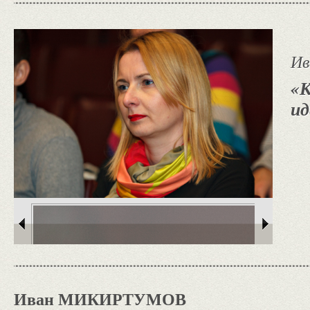
И
«К
и
Иван МИКИРТУМОВ