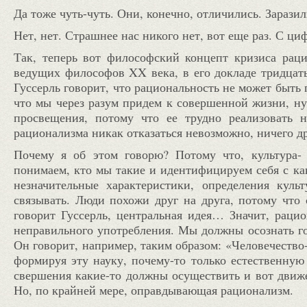
Да тоже чуть-чуть. Они, конечно, отличились. Зарази
Нет, нет. Страшнее нас никого нет, вот еще раз. С ци
Так, теперь вот философский концепт кризиса раци
ведущих философов
XX
века, в его докладе тридцат
Гуссерль говорит, что рациональность не может быть
что мы через разум придем к совершенной жизни, ну,
просвещения, потому что ее трудно реализовать 
рационализма никак отказаться невозможно, ничего дру
Почему я об этом говорю? Потому что, культура-
понимаем, кто мы такие и идентифицируем себя с ка
незначительные характеристики, определения куль
связывать. Люди похожи друг на друга, потому что 
говорит Гуссерль, центральная идея… Значит, рацион
неправильного употребления. Мы должны осознать г
Он говорит, например, таким образом: «Человечество
формируя эту науку, почему-то только естественную
свершения какие-то должны осуществить и вот движе
Но, по крайней мере, оправдывающая рационализм.