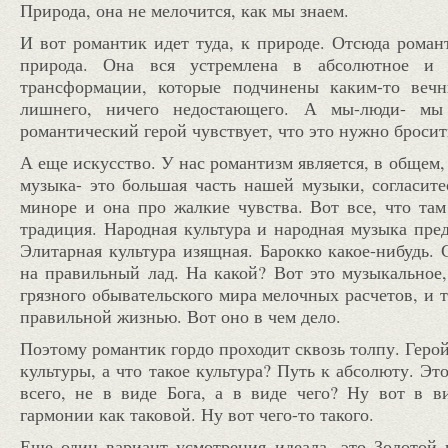
Природа, она не мелочится, как мы знаем.
И вот романтик идет туда, к природе. Отсюда роман
природа. Она вся устремлена в абсолютное и 
трансформации, которые подчинены каким-то веч
лишнего, ничего недостающего. А мы-люди- мы 
романтический герой чувствует, что это нужно бросит
А еще искусство. У нас романтизм является, в общем
музыка- это большая часть нашей музыки, согласитес
миноре и она про жалкие чувства. Вот все, что там 
традиция. Народная культура и народная музыка пред
Элитарная культура изящная. Барокко какое-нибудь. 
на правильный лад. На какой? Вот это музыкальное, 
грязного обывательского мира мелочных расчетов, и 
правильной жизнью. Вот оно в чем дело.
Поэтому романтик гордо проходит сквозь толпу. Геро
культуры, а что такое культура? Путь к абсолюту. Эт
всего, не в виде Бога, а в виде чего? Ну вот в ви
гармонии как таковой. Ну вот чего-то такого.
Еще один вариант усмотрения идеала- это Золотой в