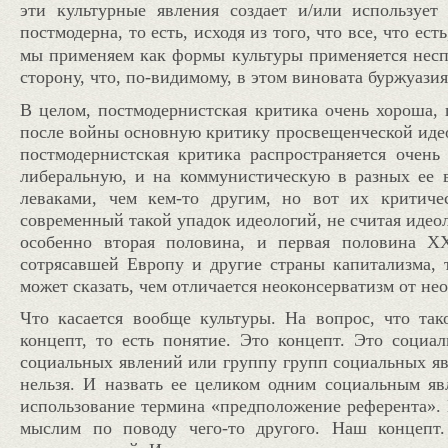
эти культурные явления создает и/или используе
постмодерна, то есть, исходя из того, что все, что ест
как формы культуры п
мы применяем
рименяется несп
сторону, что, по-видимому, в этом виновата буржуазия
В целом, постмодернистская критика очень хороша, 
после войны основную критику просвещенческой идео
постмодернистская критика распространяется очен
либеральную, и на коммунистическую в разных ее ви
леваками, чем кем-то другим, но вот их критиче
современный такой упадок идеологий, не считая идеол
особенно вторая половина, и первая половина
X
сотрясавшей Европу и другие страны капитализма, 
может сказать, чем отличается неоконсерватизм от не
Что касается вообще культуры. На вопрос, что тако
концепт, то есть понятие. Это концепт. Это социал
социальных явлений или группу групп социальных яв
нельзя. И назвать ее целиком одним социальным яв
использование термина «предположение референта». К
мыслим по поводу чего-то другого. Наш концепт